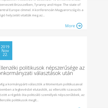
zervezett Brüsszelben, Tyranny and Hope: The state of
entral Europe címmel. A konferencián Magyarország és a
égió helyzetét vitatták meg az...
More
2019
Nov
22.
Ellenzéki politikusok népszerűsége az
önkormányzati választások után
íg a kormánypárti választók a Momentum politikusaival
zemben a legkevésbé elutasítók, az ellenzéki szavazók
özött a régebb óta politizáló személyek népszerűbbek, az
llenzéki politikusok megít...