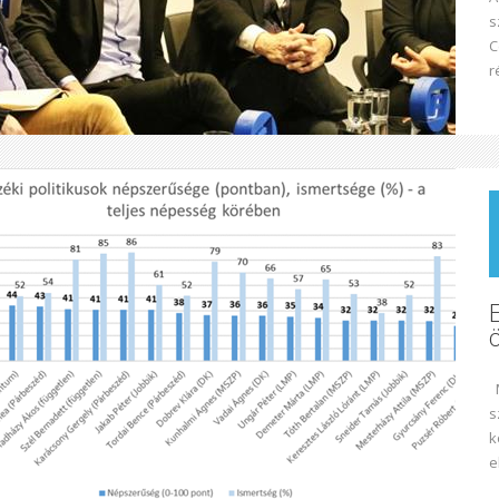
s
C
r
M
s
k
e