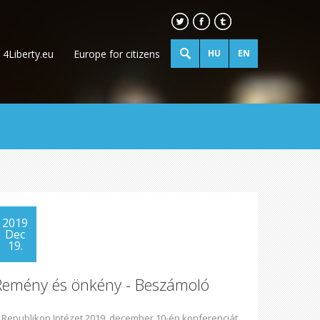
4Liberty.eu
Europe for citizens
HU
EN
2019
Dec
19.
Remény és önkény - Beszámoló
 Republikon Intézet 2019. december 10-én konferenciát