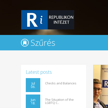
Szűrés
Latest posts
Jul
Checks and Balances
06.
Jun
The Situation of the
LGBTQ C..
18.