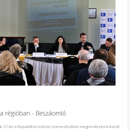
 a régióban - Beszáomló
ár 27-én a Republikon Intézet szervezésében megrendezésre került