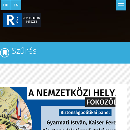
HU
EN
Szűrés